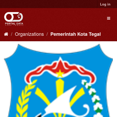
Skip
Log in
to
content
Toggl
naviga
Organizations
Pemerintah Kota Tegal