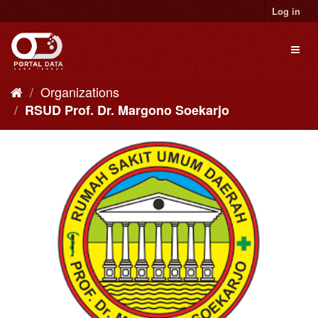
Skip
Log in
to
content
Toggl
naviga
Organizations
RSUD Prof. Dr. Margono Soekarjo