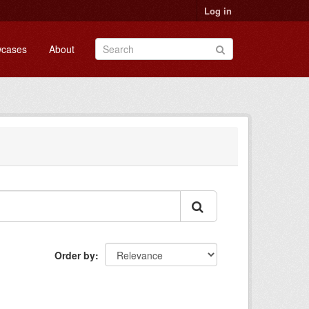
Log in
cases
About
Order by