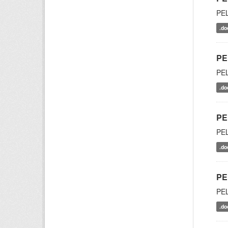
PE
.do
PE
PE
.do
PE
PE
.do
PE
PE
.do