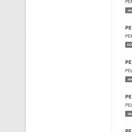
PE
.do
PE
PE
DO
PE
PE
.do
PE
PE
.do
PE