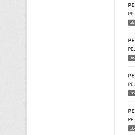
PE
PE
.do
PE
PE
.do
PE
PE
.do
PE
PE
.do