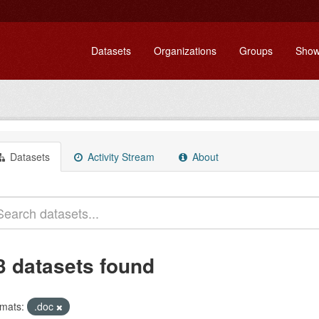
Datasets
Organizations
Groups
Show
Datasets
Activity Stream
About
3 datasets found
mats:
.doc