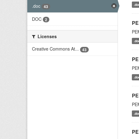
.do
.doc
43
DOC
2
PE
PE
Licenses
.do
Creative Commons At...
43
PE
PE
.do
PE
PE
.do
PE