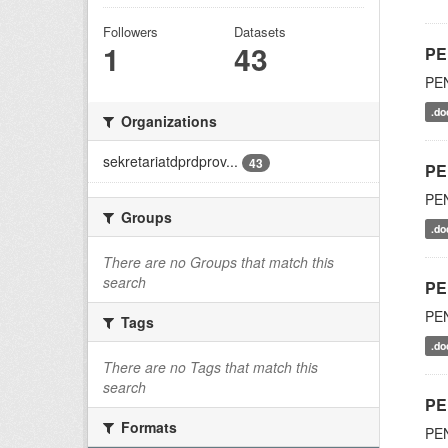
Followers
Datasets
1
43
PE
PE
.do
Organizations
sekretariatdprdprov...
43
PE
PE
Groups
.do
There are no Groups that match this
search
PE
PE
Tags
.do
There are no Tags that match this
search
PE
Formats
PE