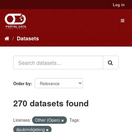
Skip
Log in
to
content
Toggl
naviga
Datasets
Order by
270 datasets found
Licenses:
Other (Open)
Tags:
dpubmckjateng