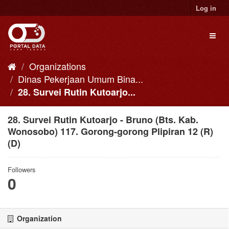
Skip
Log in
to
content
Toggl
naviga
Organizations
Dinas Pekerjaan Umum Bina...
28. Survei Rutin Kutoarjo...
28. Survei Rutin Kutoarjo - Bruno (Bts. Kab.
Wonosobo) 117. Gorong-gorong Plipiran 12 (R)
(D)
Followers
0
Organization