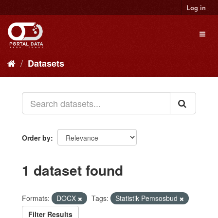
Skip
Log in
to
content
Toggl
naviga
Datasets
Order by
1 dataset found
Formats:
DOCX
Tags:
Statistik Pemsosbud
Filter Results