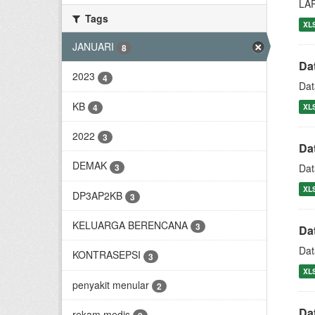
LA
Tags
XL
JANUARI
8
Da
2023
4
Dat
KB
4
XL
2022
3
Da
DEMAK
3
Dat
XL
DP3AP2KB
3
KELUARGA BERENCANA
3
Da
Dat
KONTRASEPSI
3
XL
penyakit menular
2
Da
rekam medis