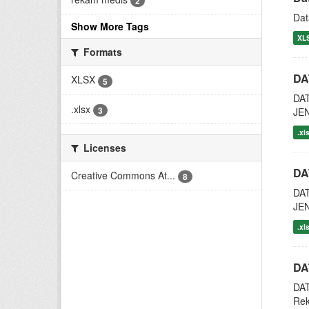
2
Dat
Show More Tags
XL
Formats
DA
XLSX
5
DA
.xlsx
3
JE
.xl
Licenses
DA
Creative Commons At...
8
DA
JE
.xl
DA
DAT
Re