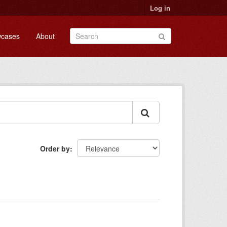
Log in
cases
About
Order by