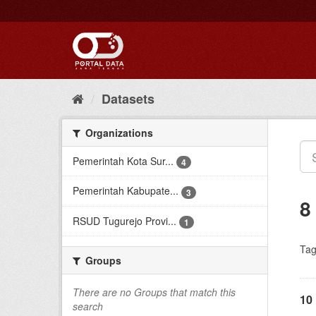
Skip
to
content
Datasets
Organizations
Pemerintah Kota Sur...
4
Pemerintah Kabupate...
3
8
RSUD Tugurejo Provi...
1
Tag
Groups
There are no Groups that match this
10
search