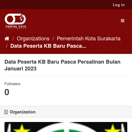
Skip
Log in
to
content
Toggl
naviga
Organizations
Pemerintah Kota Surakarta
Data Peserta KB Baru Pasca...
Data Peserta KB Baru Pasca Persalinan Bulan
Januari 2023
Followers
0
Organization