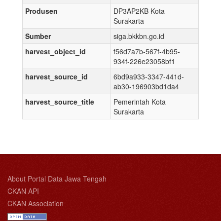
Produsen
DP3AP2KB Kota
Surakarta
Sumber
siga.bkkbn.go.id
harvest_object_id
f56d7a7b-567f-4b95-
934f-226e23058bf1
harvest_source_id
6bd9a933-3347-441d-
ab30-196903bd1da4
harvest_source_title
Pemerintah Kota
Surakarta
About Portal Data Jawa Tengah
CKAN API
CKAN Association