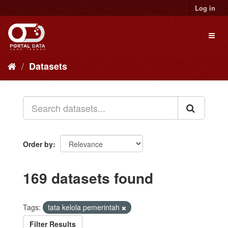
Skip
Log in
to
content
Toggl
naviga
Datasets
Order by
169 datasets found
Tags:
tata kelola pemerintah
Filter Results