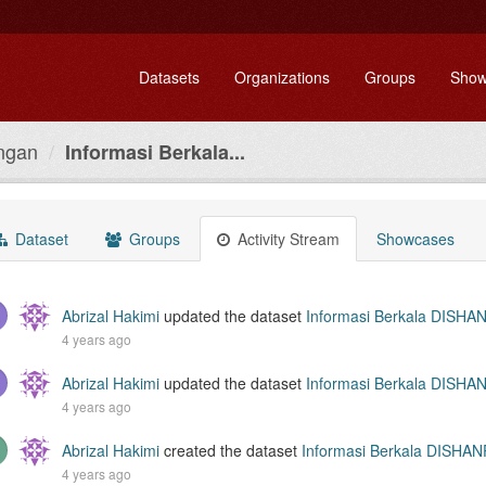
Datasets
Organizations
Groups
Show
ngan
Informasi Berkala...
Dataset
Groups
Activity Stream
Showcases
Abrizal Hakimi
updated the dataset
Informasi Berkala DISHA
4 years ago
Abrizal Hakimi
updated the dataset
Informasi Berkala DISHA
4 years ago
Abrizal Hakimi
created the dataset
Informasi Berkala DISHA
4 years ago