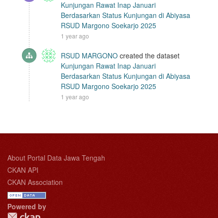
Kunjungan Rawat Inap Januari
Berdasarkan Status Kunjungan di Abiyasa
RSUD Margono Soekarjo 2025
1 year ago
RSUD MARGONO
created the dataset
Kunjungan Rawat Inap Januari
Berdasarkan Status Kunjungan di Abiyasa
RSUD Margono Soekarjo 2025
1 year ago
About Portal Data Jawa Tengah
CKAN API
CKAN Association
Powered by