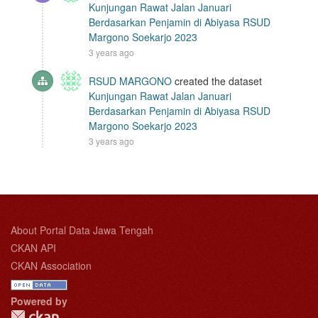
Kunjungan Rawat Jalan Januari
Berdasarkan Penjamin di Abiyasa RSUD
Margono Soekarjo 2023
3 years ago
RSUD MARGONO
created the dataset
Kunjungan Rawat Jalan Januari
Berdasarkan Penjamin di Abiyasa RSUD
Margono Soekarjo 2023
3 years ago
About Portal Data Jawa Tengah
CKAN API
CKAN Association
Powered by