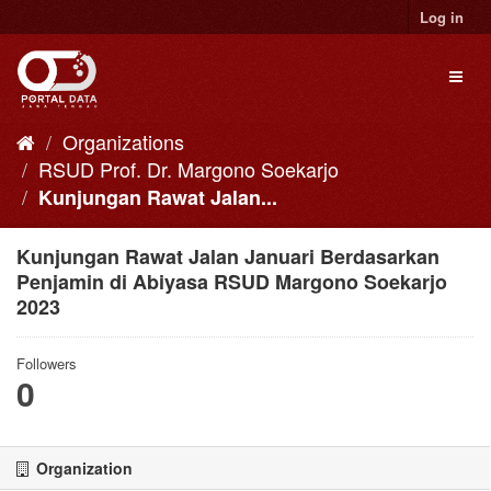
Skip
Log in
to
content
Toggl
naviga
Organizations
RSUD Prof. Dr. Margono Soekarjo
Kunjungan Rawat Jalan...
Kunjungan Rawat Jalan Januari Berdasarkan
Penjamin di Abiyasa RSUD Margono Soekarjo
2023
Followers
0
Organization