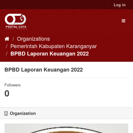
Skip
Log in
to
content
Toggl
naviga
Organizations
Pemerintah Kabupaten Karanganyar
BPBD Laporan Keuangan 2022
BPBD Laporan Keuangan 2022
Followers
0
Organization