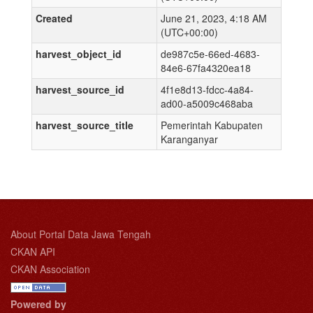
Created
June 21, 2023, 4:18 AM
(UTC+00:00)
harvest_object_id
de987c5e-66ed-4683-
84e6-67fa4320ea18
harvest_source_id
4f1e8d13-fdcc-4a84-
ad00-a5009c468aba
harvest_source_title
Pemerintah Kabupaten
Karanganyar
About Portal Data Jawa Tengah
CKAN API
CKAN Association
Powered by