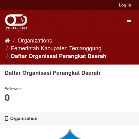
Skip
Log in
to
content
Toggl
naviga
Organizations
Pemerintah Kabupaten Temanggung
Daftar Organisasi Perangkat Daerah
Daftar Organisasi Perangkat Daerah
Followers
0
Organization