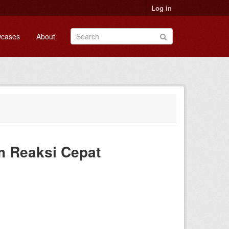
Log in
cases
About
im Reaksi Cepat
1