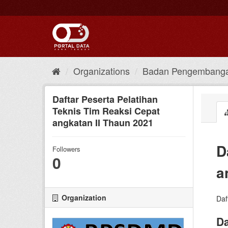
Skip
to
content
Organizations
Badan Pengembanga
Daftar Peserta Pelatihan
Teknis Tim Reaksi Cepat
angkatan II Thaun 2021
D
Followers
0
a
Organization
Daf
Da