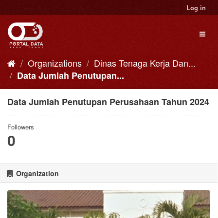
Skip
Log in
to
content
Toggl
naviga
Organizations
Dinas Tenaga Kerja Dan...
Data Jumlah Penutupan...
Data Jumlah Penutupan Perusahaan Tahun 2024
Followers
0
Organization