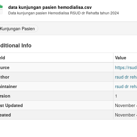
data kunjungan pasien hemodialisa.csv
Data kunjungan pasien Hemodialisa RSUD dr Rehatta tahun 2024
Kunjungan Pasien
ditional Info
eld
Value
urce
https://rsud
thor
rsud dr reh
intainer
rsud dr reh
rsion
1
st Updated
November 4
eated
November 4