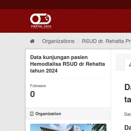
Skip
to
content
Organizations
RSUD dr. Rehatta Pro
Data kunjungan pasien
Hemodialisa RSUD dr Rehatta
tahun 2024
D
Followers
0
t
Organization
Dat
Da