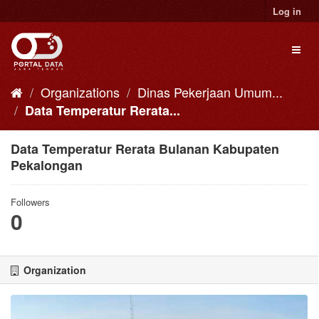
Skip
Log in
to
content
Toggl
naviga
Organizations
Dinas Pekerjaan Umum...
Data Temperatur Rerata...
Data Temperatur Rerata Bulanan Kabupaten
Pekalongan
Followers
0
Organization