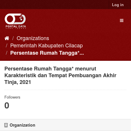
Skip
Log in
to
content
Toggl
naviga
Organizations
Pemerintah Kabupaten Cilacap
Persentase Rumah Tangga*...
Persentase Rumah Tangga* menurut
Karakteristik dan Tempat Pembuangan Akhir
Tinja, 2021
Followers
0
Organization