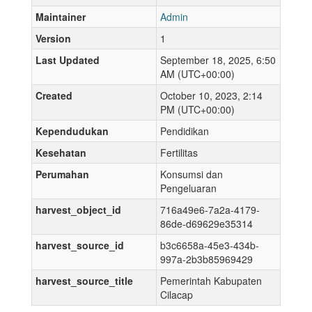
Maintainer
Admin
Version
1
Last Updated
September 18, 2025, 6:50
AM (UTC+00:00)
Created
October 10, 2023, 2:14
PM (UTC+00:00)
Kependudukan
Pendidikan
Kesehatan
Fertilitas
Perumahan
Konsumsi dan
Pengeluaran
harvest_object_id
716a49e6-7a2a-4179-
86de-d69629e35314
harvest_source_id
b3c6658a-45e3-434b-
997a-2b3b85969429
harvest_source_title
Pemerintah Kabupaten
Cilacap