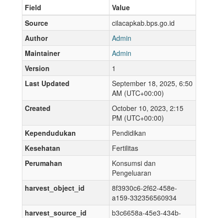
Field
Value
Source
cilacapkab.bps.go.id
Author
Admin
Maintainer
Admin
Version
1
Last Updated
September 18, 2025, 6:50
AM (UTC+00:00)
Created
October 10, 2023, 2:15
PM (UTC+00:00)
Kependudukan
Pendidikan
Kesehatan
Fertilitas
Perumahan
Konsumsi dan
Pengeluaran
harvest_object_id
8f3930c6-2f62-458e-
a159-332356560934
harvest_source_id
b3c6658a-45e3-434b-