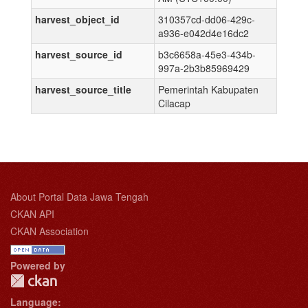
harvest_object_id
310357cd-dd06-429c-
a936-e042d4e16dc2
harvest_source_id
b3c6658a-45e3-434b-
997a-2b3b85969429
harvest_source_title
Pemerintah Kabupaten
Cilacap
About Portal Data Jawa Tengah
CKAN API
CKAN Association
Powered by
Language