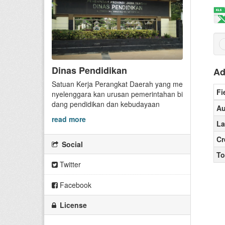
Dinas Pendidikan
Ad
Satuan Kerja Perangkat Daerah yang me
Fi
nyelenggara kan urusan pemerintahan bi
dang pendidikan dan kebudayaan
Au
read more
La
Cr
Social
To
Twitter
Facebook
License