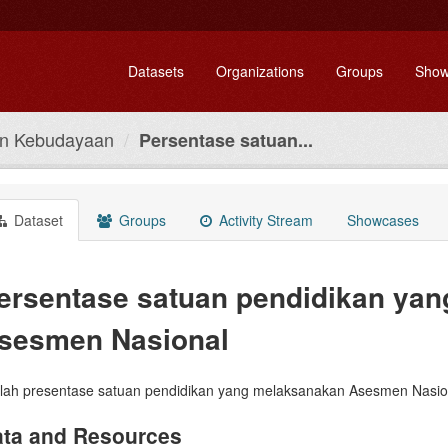
Datasets
Organizations
Groups
Show
an Kebudayaan
Persentase satuan...
Dataset
Groups
Activity Stream
Showcases
ersentase satuan pendidikan ya
sesmen Nasional
lah presentase satuan pendidikan yang melaksanakan Asesmen Nasio
ta and Resources