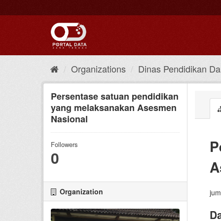
Skip
to
content
Organizations
Dinas Pendidikan D
Persentase satuan pendidikan
yang melaksanakan Asesmen
Nasional
P
Followers
0
A
Organization
jum
Da