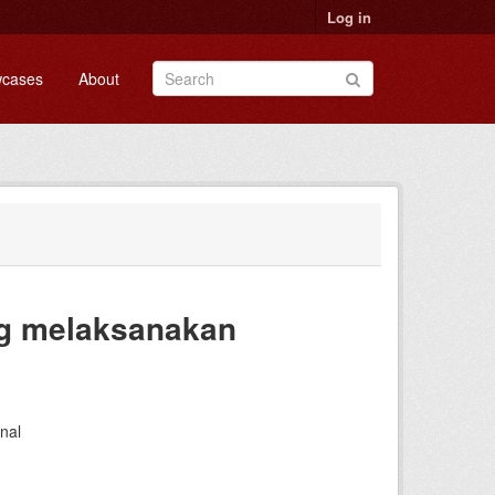
Log in
cases
About
ng melaksanakan
nal