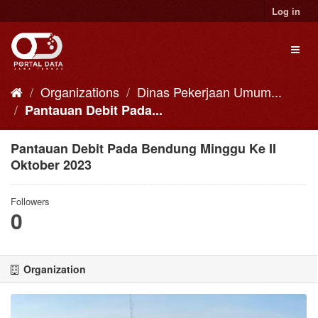
Skip
Log in
to
content
Toggl
naviga
Organizations
Dinas Pekerjaan Umum...
Pantauan Debit Pada...
Pantauan Debit Pada Bendung Minggu Ke II
Oktober 2023
Followers
0
Organization