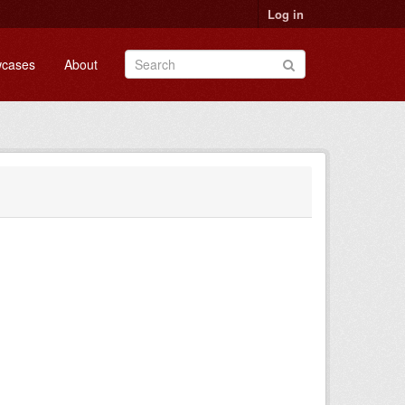
Log in
cases
About