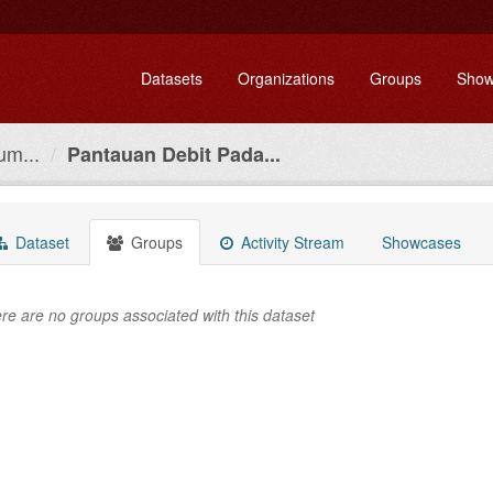
Datasets
Organizations
Groups
Show
um...
Pantauan Debit Pada...
Dataset
Groups
Activity Stream
Showcases
re are no groups associated with this dataset