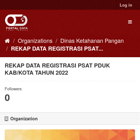
Skip
Log in
to
content
Toggl
naviga
Organizations
Dinas Ketahanan Pangan
REKAP DATA REGISTRASI PSAT...
REKAP DATA REGISTRASI PSAT PDUK
KAB/KOTA TAHUN 2022
Followers
0
Organization