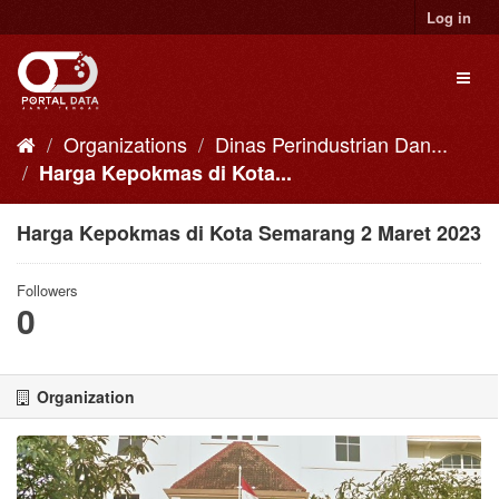
Skip
Log in
to
content
Toggl
naviga
Organizations
Dinas Perindustrian Dan...
Harga Kepokmas di Kota...
Harga Kepokmas di Kota Semarang 2 Maret 2023
Followers
0
Organization