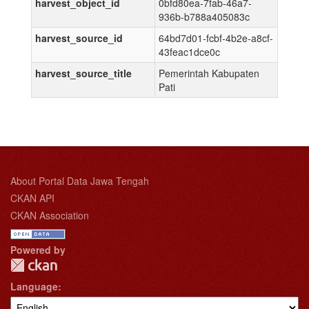
harvest_object_id
0bfd80ea-7fab-46a7-
936b-b788a405083c
harvest_source_id
64bd7d01-fcbf-4b2e-a8cf-
43feac1dce0c
harvest_source_title
Pemerintah Kabupaten
Pati
About Portal Data Jawa Tengah
CKAN API
CKAN Association
Powered by
Language