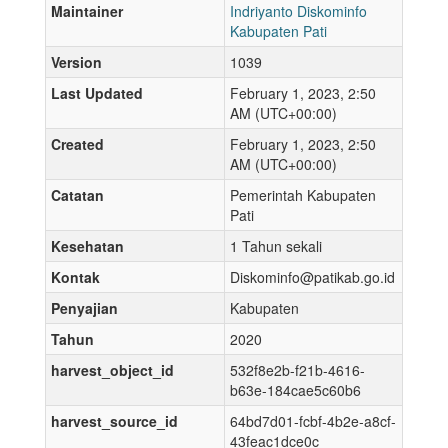
Maintainer
Indriyanto Diskominfo
Kabupaten Pati
Version
1039
Last Updated
February 1, 2023, 2:50
AM (UTC+00:00)
Created
February 1, 2023, 2:50
AM (UTC+00:00)
Catatan
Pemerintah Kabupaten
Pati
Kesehatan
1 Tahun sekali
Kontak
Diskominfo@patikab.go.id
Penyajian
Kabupaten
Tahun
2020
harvest_object_id
532f8e2b-f21b-4616-
b63e-184cae5c60b6
harvest_source_id
64bd7d01-fcbf-4b2e-a8cf-
43feac1dce0c