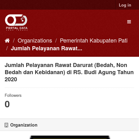
Skip
Log in
to
content
Toggl
naviga
Organizations
Pemerintah Kabupaten Pati
Jumlah Pelayanan Rawat...
Jumlah Pelayanan Rawat Darurat (Bedah, Non
Bedah dan Kebidanan) di RS. Budi Agung Tahun
2020
Followers
0
Organization