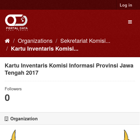
Skip
Log in
to
content
Toggl
naviga
Organizations
Sekretariat Komisi...
Kartu Inventaris Komisi...
Kartu Inventaris Komisi Informasi Provinsi Jawa
Tengah 2017
Followers
0
Organization