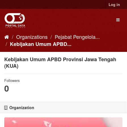
Skip
Log in
to
content
Toggl
naviga
Organizations
Pejabat Pengelola...
Kebijakan Umum APBD...
Kebijakan Umum APBD Provinsi Jawa Tengah
(KUA)
Followers
0
Organization