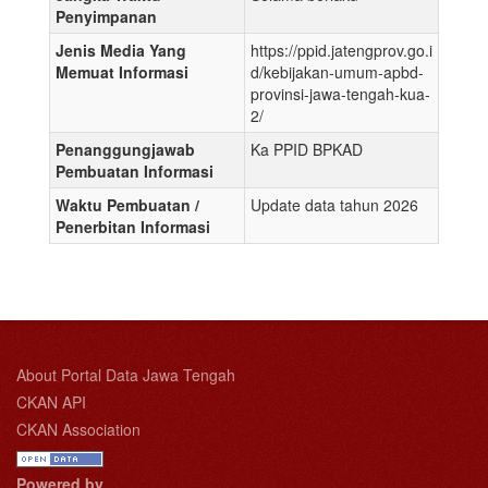
Penyimpanan
Jenis Media Yang
https://ppid.jatengprov.go.i
Memuat Informasi
d/kebijakan-umum-apbd-
provinsi-jawa-tengah-kua-
2/
Penanggungjawab
Ka PPID BPKAD
Pembuatan Informasi
Waktu Pembuatan /
Update data tahun 2026
Penerbitan Informasi
About Portal Data Jawa Tengah
CKAN API
CKAN Association
Powered by