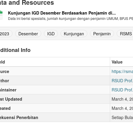
ta and Resources
Kunjungan IGD Desember Berdasarkan Penjamin di...
Data ini berisi spesialis, jumlah kunjungan dengan penjamin UMUM, BPJS PBI
2023
Desember
IGD
Kunjungan
Penjamin
RSMS
ditional Info
eld
Value
urce
https://rs
thor
RSUD Prof.
intainer
RSUD Prof.
st Updated
March 4, 2
eated
March 4, 2
ekuensi Penerbitan
Setiap Bul