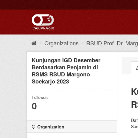
Skip
to
content
Organizations
RSUD Prof. Dr. Marg
Kunjungan IGD Desember
Berdasarkan Penjamin di
RSMS RSUD Margono
Soekarjo 2023
K
Followers
R
0
Dat
Soe
Organization