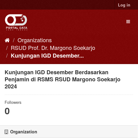
Skip
Log in
to
content
Toggl
naviga
Organizations
RSUD Prof. Dr. Margono Soekarjo
Kunjungan IGD Desember...
Kunjungan IGD Desember Berdasarkan
Penjamin di RSMS RSUD Margono Soekarjo
2024
Followers
0
Organization