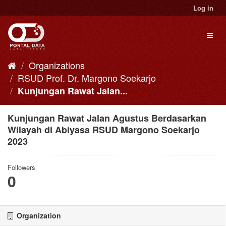
Skip
Log in
to
content
Toggl
naviga
Organizations
RSUD Prof. Dr. Margono Soekarjo
Kunjungan Rawat Jalan...
Kunjungan Rawat Jalan Agustus Berdasarkan
Wilayah di Abiyasa RSUD Margono Soekarjo
2023
Followers
0
Organization