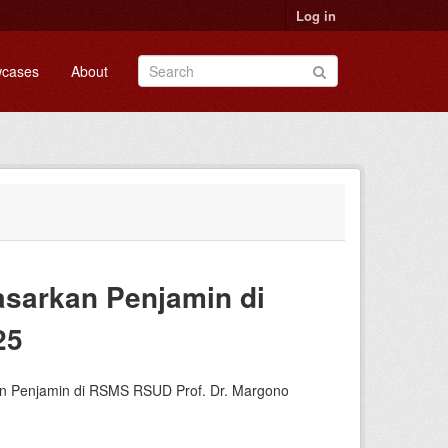
Log in
cases
About
asarkan Penjamin di
25
rkan Penjamin di RSMS RSUD Prof. Dr. Margono