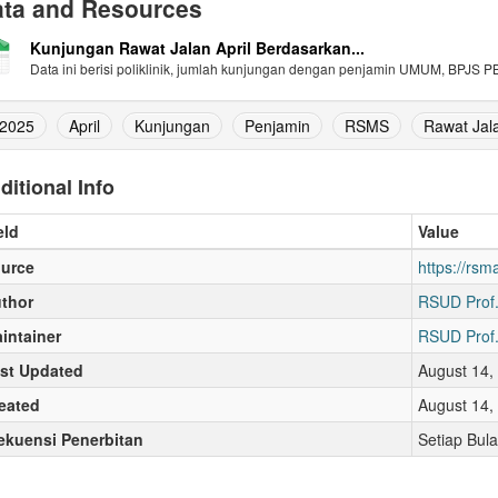
ta and Resources
Kunjungan Rawat Jalan April Berdasarkan...
Data ini berisi poliklinik, jumlah kunjungan dengan penjamin UMUM, BPJS PBI
2025
April
Kunjungan
Penjamin
RSMS
Rawat Jal
ditional Info
eld
Value
urce
https://rs
thor
RSUD Prof.
intainer
RSUD Prof.
st Updated
August 14,
eated
August 14,
ekuensi Penerbitan
Setiap Bul