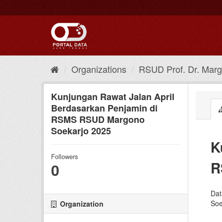
Skip
to
content
Organizations
RSUD Prof. Dr. Marg
Kunjungan Rawat Jalan April
Berdasarkan Penjamin di
RSMS RSUD Margono
Soekarjo 2025
K
Followers
R
0
Dat
Soe
Organization