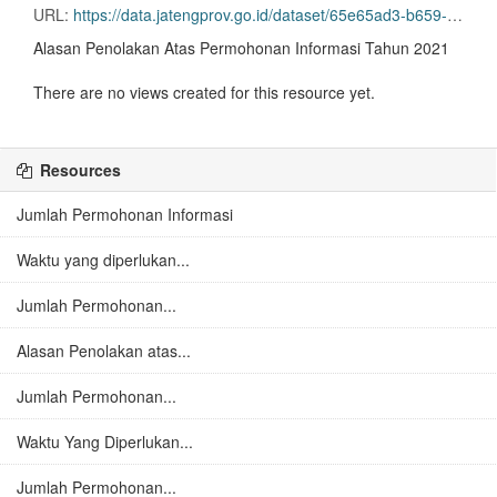
URL:
https://data.jatengprov.go.id/dataset/65e65ad3-b659-419d-b936-0f50d9a18709/resource/90a81cf6-9d8b-43db-b5b5-33dc9407e644/download/alasan-penolakan-atas-permohonan-informasi-tahun-2021.xlsx
Alasan Penolakan Atas Permohonan Informasi Tahun 2021
There are no views created for this resource yet.
Resources
Jumlah Permohonan Informasi
Waktu yang diperlukan...
Jumlah Permohonan...
Alasan Penolakan atas...
Jumlah Permohonan...
Waktu Yang Diperlukan...
Jumlah Permohonan...