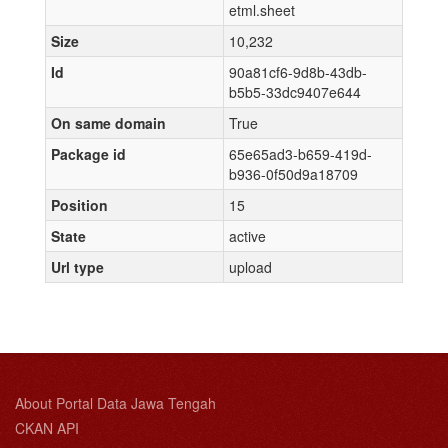
etml.sheet
Size
10,232
Id
90a81cf6-9d8b-43db-
b5b5-33dc9407e644
On same domain
True
Package id
65e65ad3-b659-419d-
b936-0f50d9a18709
Position
15
State
active
Url type
upload
About Portal Data Jawa Tengah
CKAN API