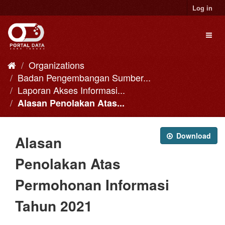
Skip
Log in
to
content
Toggl
naviga
Organizations
Badan Pengembangan Sumber...
Laporan Akses Informasi...
Alasan Penolakan Atas...
Download
Alasan
Penolakan Atas
Permohonan Informasi
Tahun 2021