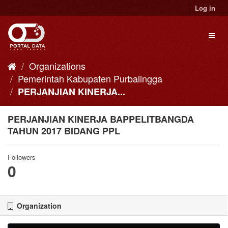
Skip
Log in
to
content
Toggl
naviga
Organizations
Pemerintah Kabupaten Purbalingga
PERJANJIAN KINERJA...
PERJANJIAN KINERJA BAPPELITBANGDA
TAHUN 2017 BIDANG PPL
Followers
0
Organization