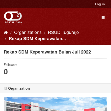
Skip
Log in
to
content
Toggl
naviga
Organizations
RSUD Tugurejo
Rekap SDM Keperawatan...
Rekap SDM Keperawatan Bulan Juli 2022
Followers
0
Organization