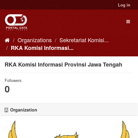
Skip
Log in
to
content
Toggl
naviga
Organizations
Sekretariat Komisi...
RKA Komisi Informasi...
RKA Komisi Informasi Provinsi Jawa Tengah
Followers
0
Organization