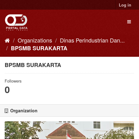
Skip
Log in
to
content
Toggl
naviga
Organizations
Dinas Perindustrian Dan...
BPSMB SURAKARTA
BPSMB SURAKARTA
Followers
0
Organization