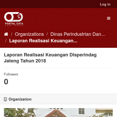
Skip
Log in
to
content
Toggl
naviga
Organizations
Dinas Perindustrian Dan...
Laporan Realisasi Keuangan...
Laporan Realisasi Keuangan Disperindag
Jateng Tahun 2018
Followers
0
Organization