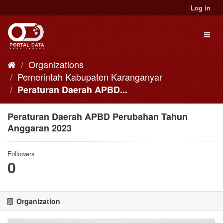
Skip
Log in
to
content
Toggl
naviga
Organizations
Pemerintah Kabupaten Karanganyar
Peraturan Daerah APBD...
Peraturan Daerah APBD Perubahan Tahun
Anggaran 2023
Followers
0
Organization