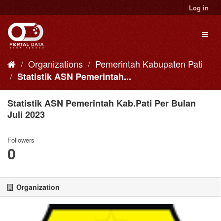
Skip
Log in
to
content
Toggl
naviga
Organizations
Pemerintah Kabupaten Pati
Statistik ASN Pemerintah...
Statistik ASN Pemerintah Kab.Pati Per Bulan
Juli 2023
Followers
0
Organization