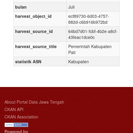
bulan
Juli
harvest_object_id
ecf89730-6d03-4757-
882d-c6b916b972bd
harvest_source_id
64bd7d01-fcbf-4b2e-a8cf-
43feac1dce0c
harvest_source_title
Pemerintah Kabupaten
Pati
statistik ASN
Kabupaten
About Portal Data Jawa Tengah
CKAN API
CKAN Association
Powered by