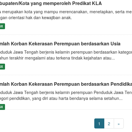
bupaten/Kota yang memperoleh Predikat KLA
 merupakan kota yang mampu merencanakan, menetapkan, serta me
gan orientasi hak dan kewajiban anak.
SX
mlah Korban Kekerasan Perempuan berdasarkan Usia
duduk Jawa Tengah berjenis kelamin perempuan berdasarkan kategori 
ahun terakhir mengalami atau terkena tindak kejahatan atau...
SX
mlah Korban Kekerasan Perempuan berdasarkan Pendidik
duduk Jawa Tengah berjenis kelamin perempuan Penduduk Jawa Teng
egori pendidikan, yang diri atau harta bendanya selama setahun...
SX
1
2
»