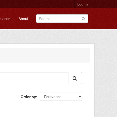
Log in
cases
About
Order by