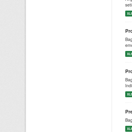
set
XL
Pr
Bag
emo
XL
Pr
Bag
Ind
XL
Pr
Bag
XL