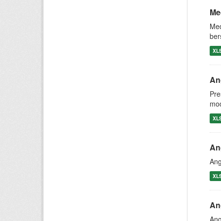
Me
Med
ber
XL
An
Pre
mod
XL
Ang
Ang
XL
An
Ang