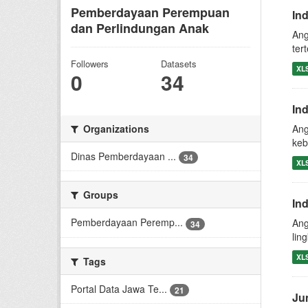
Pemberdayaan Perempuan
In
dan Perlindungan Anak
Ang
ter
Followers
Datasets
XL
0
34
In
Organizations
Ang
keb
Dinas Pemberdayaan ...
34
XL
Groups
In
Pemberdayaan Peremp...
Ang
34
lin
XL
Tags
Portal Data Jawa Te...
21
Ju