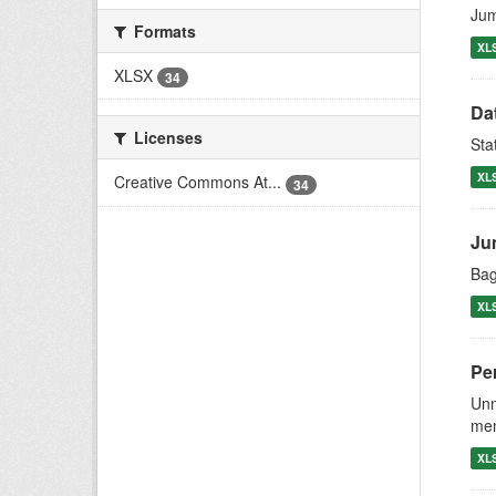
Jum
Formats
XL
XLSX
34
Da
Licenses
Sta
XL
Creative Commons At...
34
Ju
Bag
XL
Pe
Unm
mem
XL