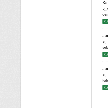
Ka
KLA
den
XL
Ju
Pen
set
XL
Ju
Pen
kat
XL