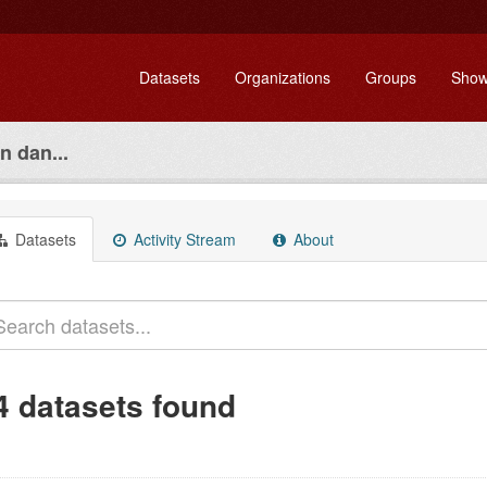
Datasets
Organizations
Groups
Show
 dan...
Datasets
Activity Stream
About
4 datasets found