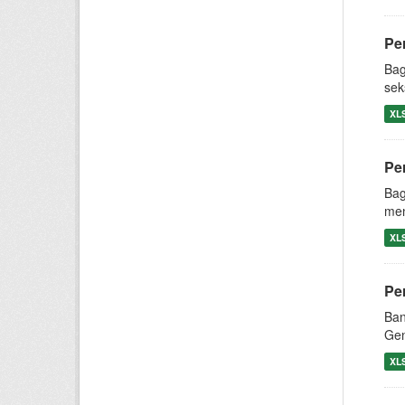
Pe
Bag
sek
XL
Pe
Bag
men
XL
Pe
Ban
Gen
XL