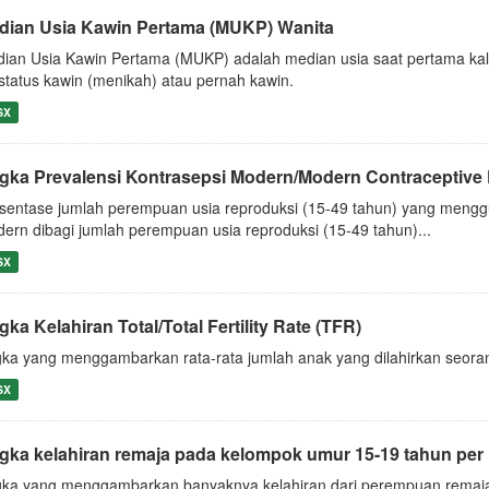
dian Usia Kawin Pertama (MUKP) Wanita
ian Usia Kawin Pertama (MUKP) adalah median usia saat pertama kali
status kawin (menikah) atau pernah kawin.
SX
gka Prevalensi Kontrasepsi Modern/Modern Contraceptive
sentase jumlah perempuan usia reproduksi (15-49 tahun) yang menggu
ern dibagi jumlah perempuan usia reproduksi (15-49 tahun)...
SX
ka Kelahiran Total/Total Fertility Rate (TFR)
ka yang menggambarkan rata-rata jumlah anak yang dilahirkan seor
SX
gka kelahiran remaja pada kelompok umur 15-19 tahun per 10
ka yang menggambarkan banyaknya kelahiran dari perempuan remaja 