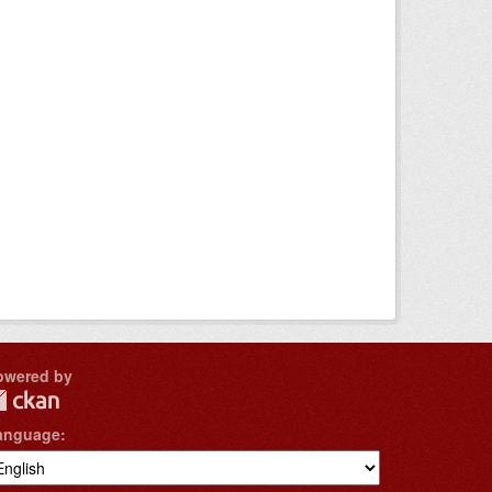
owered by
anguage