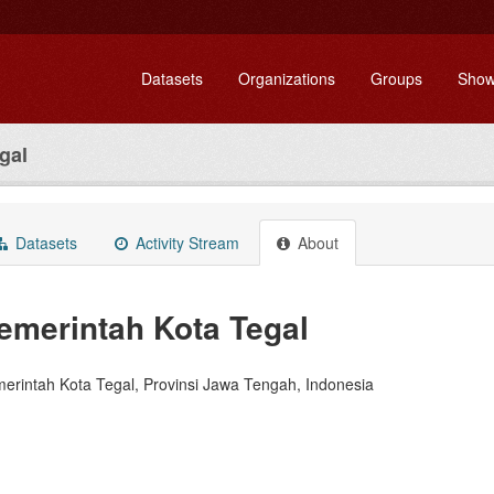
Datasets
Organizations
Groups
Show
gal
Datasets
Activity Stream
About
emerintah Kota Tegal
erintah Kota Tegal, Provinsi Jawa Tengah, Indonesia