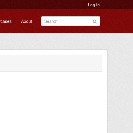
Log in
cases
About