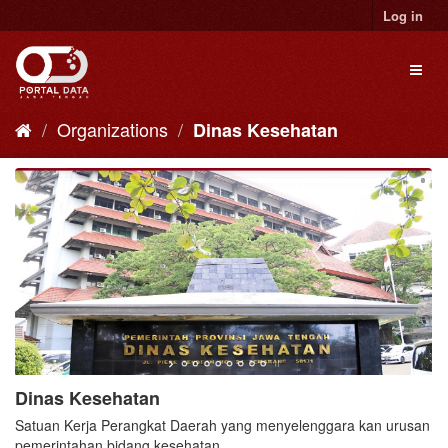
Skip
Log in
to
content
Toggl
naviga
Organizations
Dinas Kesehatan
Dinas Kesehatan
Satuan Kerja Perangkat Daerah yang menyelenggara kan urusan
pemerintahan bidang kesehatan.