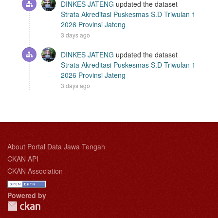
DINKES JATENG
updated the dataset
Strata Akreditasi Puskesmas S.D Triwulan 1
2026 Provinsi Jateng
3 days ago
DINKES JATENG
updated the dataset
Strata Akreditasi Puskesmas S.D Triwulan 1
2026 Provinsi Jateng
3 days ago
About Portal Data Jawa Tengah
CKAN API
CKAN Association
Powered by