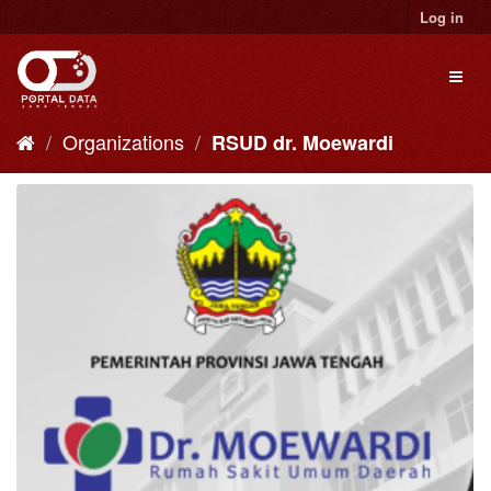
Skip
Log in
to
content
Toggl
naviga
Organizations
RSUD dr. Moewardi