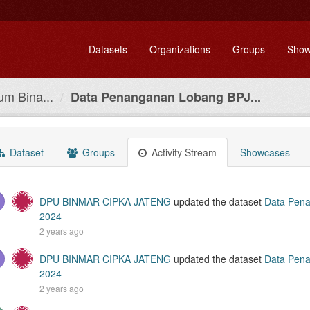
Datasets
Organizations
Groups
Show
m Bina...
Data Penanganan Lobang BPJ...
Dataset
Groups
Activity Stream
Showcases
DPU BINMAR CIPKA JATENG
updated the dataset
Data Pena
2024
2 years ago
DPU BINMAR CIPKA JATENG
updated the dataset
Data Pena
2024
2 years ago