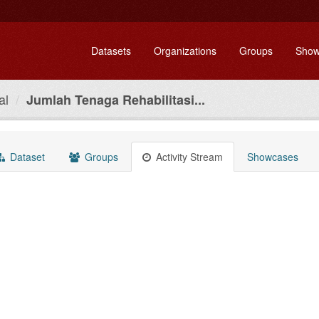
Datasets
Organizations
Groups
Show
al
Jumlah Tenaga Rehabilitasi...
Dataset
Groups
Activity Stream
Showcases