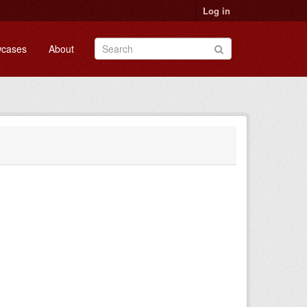
Log in
cases
About