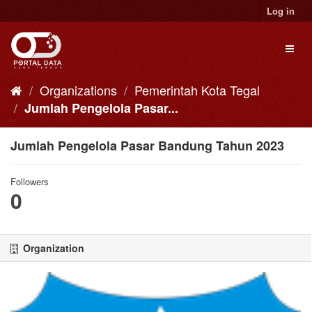
Skip
Log in
to
content
Toggl
naviga
Organizations
Pemerintah Kota Tegal
Jumlah Pengelola Pasar...
Jumlah Pengelola Pasar Bandung Tahun 2023
Followers
0
Organization