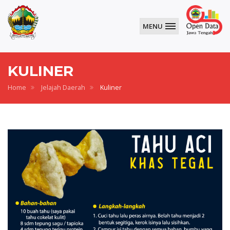
MENU
KULINER
Home
Jelajah Daerah
Kuliner