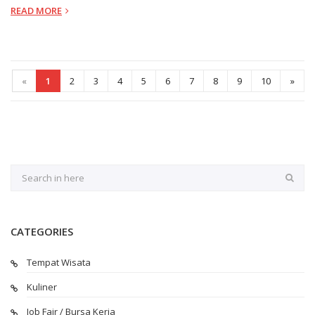
READ MORE
«
1
2
3
4
5
6
7
8
9
10
»
CATEGORIES
Tempat Wisata
Kuliner
Job Fair / Bursa Kerja